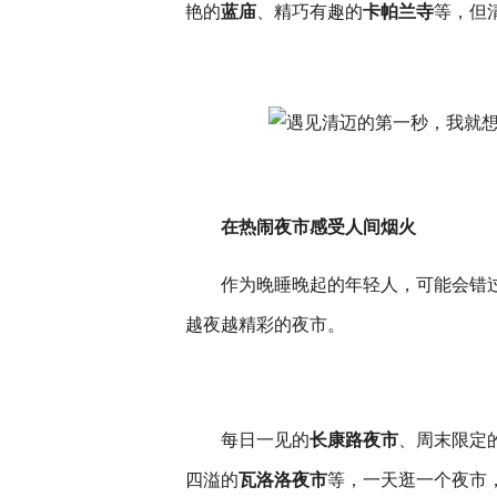
艳的
蓝庙
、精巧有趣的
卡帕兰寺
等，但
在热闹夜市感受人间烟火
作为晚睡晚起的年轻人，可能会错
越夜越精彩的夜市。
每日一见的
长康路夜市
、周末限定
四溢的
瓦洛洛夜市
等，一天逛一个夜市