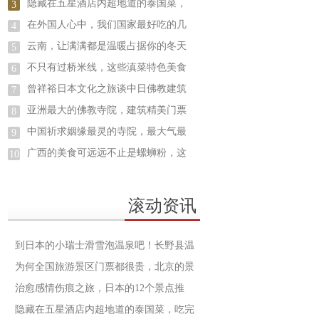
隐藏在五星酒店内超地道的泰国菜，
3
在外国人心中，我们国家最好吃的几
4
云南，让满满都是温暖占据你的冬天
5
不只有过桥米线，这些滇菜特色美食
6
曾祥裕日本文化之旅谈中日佛教建筑
7
亚洲最大的佛教寺院，建筑精美门票
8
中国祈求姻缘最灵的寺院，最大气最
9
广西的美食可远远不止是螺蛳粉，这
10
滚动资讯
到日本的小瑞士滑雪泡温泉吧！长野县温
为何全国旅游景区门票都很贵，北京的景
治愈感情伤痕之旅，日本的12个景点推
隐藏在五星酒店内超地道的泰国菜，吃完