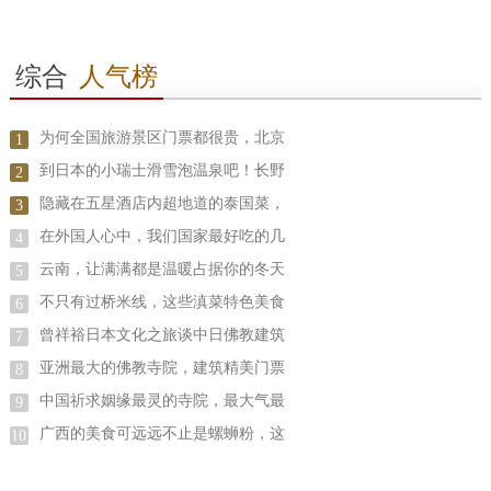
综合
人气榜
为何全国旅游景区门票都很贵，北京
1
到日本的小瑞士滑雪泡温泉吧！长野
2
隐藏在五星酒店内超地道的泰国菜，
3
在外国人心中，我们国家最好吃的几
4
云南，让满满都是温暖占据你的冬天
5
不只有过桥米线，这些滇菜特色美食
6
曾祥裕日本文化之旅谈中日佛教建筑
7
亚洲最大的佛教寺院，建筑精美门票
8
中国祈求姻缘最灵的寺院，最大气最
9
广西的美食可远远不止是螺蛳粉，这
10