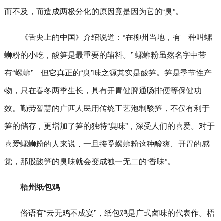
而不及，而造成两极分化的原因竟是因为它的“臭”。
《舌尖上的中国》介绍说道：“在柳州当地，有一种叫螺
蛳粉的小吃，酸笋是最重要的辅料。” 螺蛳粉虽然名字中带
有“螺蛳”，但它真正的“臭”味之源其实是酸笋。笋是季节性产
物，只在春冬两季生长，具有开胃健脾通肠排便等保健功
效。勤劳智慧的广西人民用传统工艺泡制酸笋，不仅有利于
笋的储存，更增加了笋的独特“臭味”，深受人们的喜爱。对于
喜爱螺蛳粉的人来说，一旦接受螺蛳粉这种酸爽、开胃的感
觉，那股酸笋的臭味就会变成独一无二的“香味”。
梧州纸包鸡
俗语有“云无鸡不成宴”，纸包鸡是广式卤味的代表作。梧