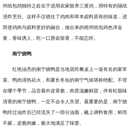
州纸包鸡独特之处在于选用农家散养三黄鸡，用特有的隔纸
浸炸烹饪。这样不仅锁住了鸡肉和草本卤料原有的味道，进
而使鸡肉与卤料更好的融合，做出来的梧州纸包鸡色泽金
黄，香味诱人，吃一口唇齿留香，不能忘怀。
南宁烧鸭
红艳油亮的南宁烧鸭是当地居民餐桌上一道有名的家常
菜。鸭肉清热祛火，和夏长冬短的南宁气候堪称绝配。不管
在哪个季节，品尝着外皮香脆，肉质滋嫩鲜甜，伴有松脂味
清香的南宁烧鸭，一定不会令人失望。最重要的是，南宁烧
鸭经过油炸后已经流失了一部分油脂，蘸上调料食用，鲜而
不腻，皮脆肉嫰，极大地满足了味蕾。