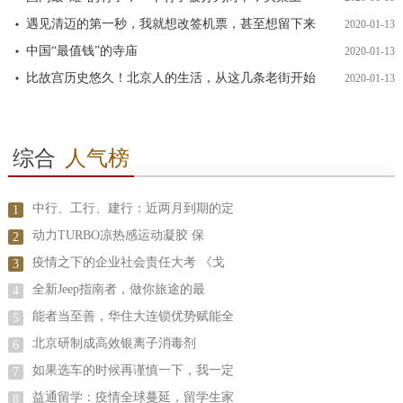
遇见清迈的第一秒，我就想改签机票，甚至想留下来
2020-01-13
中国“最值钱”的寺庙
2020-01-13
比故宫历史悠久！北京人的生活，从这几条老街开始
2020-01-13
综合
人气榜
中行、工行、建行：近两月到期的定
1
动力TURBO凉热感运动凝胶 保
2
疫情之下的企业社会责任大考 《戈
3
全新Jeep指南者，做你旅途的最
4
能者当至善，华住大连锁优势赋能全
5
北京研制成高效银离子消毒剂
6
如果选车的时候再谨慎一下，我一定
7
益通留学：疫情全球蔓延，留学生家
8