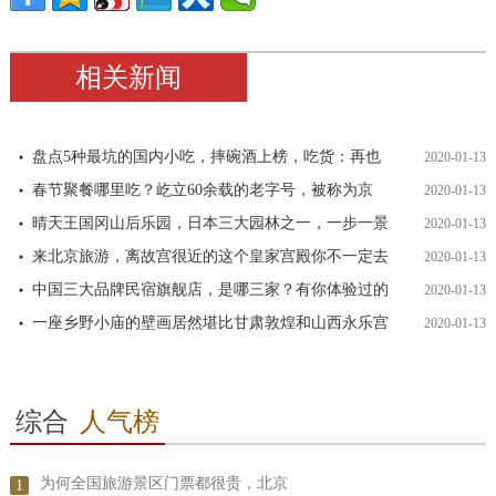
相关新闻
盘点5种最坑的国内小吃，摔碗酒上榜，吃货：再也
2020-01-13
春节聚餐哪里吃？屹立60余载的老字号，被称为京
2020-01-13
晴天王国冈山后乐园，日本三大园林之一，一步一景
2020-01-13
来北京旅游，离故宫很近的这个皇家宫殿你不一定去
2020-01-13
中国三大品牌民宿旗舰店，是哪三家？有你体验过的
2020-01-13
一座乡野小庙的壁画居然堪比甘肃敦煌和山西永乐宫
2020-01-13
综合
人气榜
为何全国旅游景区门票都很贵，北京
1