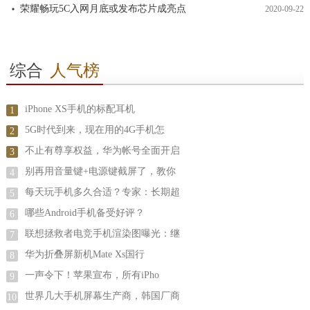
荣耀畅玩5C入网月底或发布芯片成亮点
2020-09-22
综合
人气榜
iPhone XS手机的标配耳机
1
5G时代到来，现在用的4G手机怎
2
不止有尊享权益，华为帐号全面开启
3
别再用音量键+电源键截屏了，教你
4
每天玩手机多久合适？专家：长期超
5
哪些Android手机备受好评？
6
联想拯救者电竞手机渲染图曝光：继
7
华为折叠屏新机Mate Xs国行
8
一声令下！苹果宣布，所有iPho
9
世界几大手机屏幕生产商，韩国厂商
10