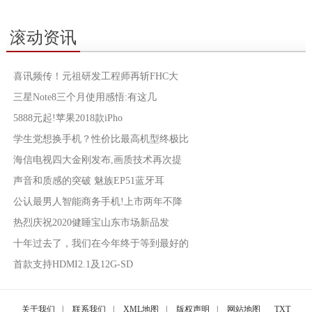
滚动资讯
喜讯频传！元祖研发工程师再斩FHC大
三星Note8三个月使用感悟:有这几
5888元起!苹果2018款iPho
学生党想换手机？性价比最高机型终极比
海信电视四大金刚发布,画质技术再次提
声音和质感的突破 魅族EP51蓝牙耳
公认最男人智能商务手机!上市两年不降
热烈庆祝2020健睡宝山东市场新品发
十年过去了，我们在今年终于等到最好的
首款支持HDMI2.1及12G-SD
关于我们
|
联系我们
|
XML地图
|
版权声明
|
网站地图
TXT