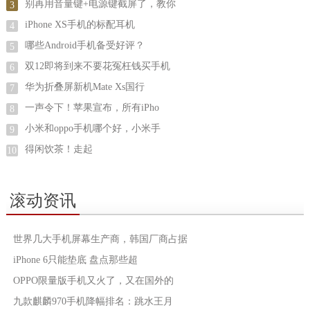
别再用音量键+电源键截屏了，教你
3
iPhone XS手机的标配耳机
4
哪些Android手机备受好评？
5
双12即将到来不要花冤枉钱买手机
6
华为折叠屏新机Mate Xs国行
7
一声令下！苹果宣布，所有iPho
8
小米和oppo手机哪个好，小米手
9
得闲饮茶！走起
10
滚动资讯
世界几大手机屏幕生产商，韩国厂商占据
iPhone 6只能垫底 盘点那些超
OPPO限量版手机又火了，又在国外的
九款麒麟970手机降幅排名：跳水王月