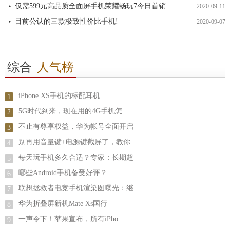
仅需599元高品质全面屏手机荣耀畅玩7今日首销
2020-09-11
目前公认的三款极致性价比手机!
2020-09-07
综合
人气榜
iPhone XS手机的标配耳机
1
5G时代到来，现在用的4G手机怎
2
不止有尊享权益，华为帐号全面开启
3
别再用音量键+电源键截屏了，教你
4
每天玩手机多久合适？专家：长期超
5
哪些Android手机备受好评？
6
联想拯救者电竞手机渲染图曝光：继
7
华为折叠屏新机Mate Xs国行
8
一声令下！苹果宣布，所有iPho
9