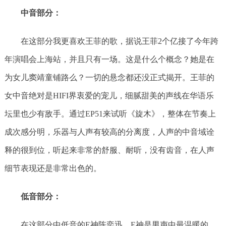
中音部分：
在这部分我更喜欢王菲的歌，据说王菲2个亿接了今年跨
年演唱会上海站，并且只有一场。这是什么个概念？她是在
为女儿窦靖童铺路么？一切的悬念都还没正式揭开。王菲的
女中音绝对是HIFI界衷爱的宠儿，细腻甜美的声线在华语乐
坛里也少有敌手。通过EP51来试听《旋木》，整体在节奏上
成次感分明，乐器与人声有较高的分离度，人声的中音域诠
释的很到位，听起来非常的舒服、耐听，没有齿音，在人声
细节表现还是非常出色的。
低音部分：
在这部分中低音的E神陈奕迅，E神是男声中最温暖的，