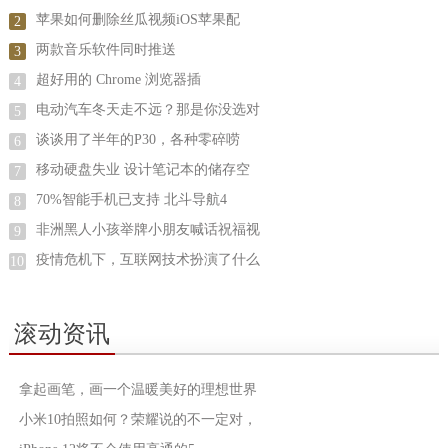
苹果如何删除丝瓜视频iOS苹果配
2
两款音乐软件同时推送
3
超好用的 Chrome 浏览器插
4
电动汽车冬天走不远？那是你没选对
5
谈谈用了半年的P30，各种零碎唠
6
移动硬盘失业 设计笔记本的储存空
7
70%智能手机已支持 北斗导航4
8
非洲黑人小孩举牌小朋友喊话祝福视
9
疫情危机下，互联网技术扮演了什么
10
滚动资讯
拿起画笔，画一个温暖美好的理想世界
小米10拍照如何？荣耀说的不一定对，