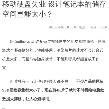
移动硬盘失业 设计笔记本的储存
空间岂能太小？
2020-04-02 08:36:05 来源：
阅读：1986
[PConline 杂谈]许多做过视频博主的朋友都跟我说，感觉
游戏本哪都挺好的，性能够用，渲染短片的速度不会比台式
机差太多，而且能够随身携带，不管到哪儿都能变成工作
室。
但唯独有一点让他们很多人都不爽——
不少产品的
原装
SSD
硬盘容量
都
太小了，
现在剪4K片子
就
时不时得给电脑做
数据
大挪移
，
让人
心烦得很
。