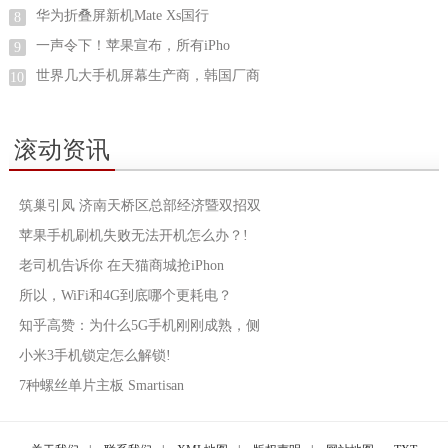
华为折叠屏新机Mate Xs国行
8
一声令下！苹果宣布，所有iPho
9
世界几大手机屏幕生产商，韩国厂商
10
滚动资讯
筑巢引凤 济南天桥区总部经济暨双招双
苹果手机刷机失败无法开机怎么办？!
老司机告诉你 在天猫商城抢iPhon
所以，WiFi和4G到底哪个更耗电？
知乎高赞：为什么5G手机刚刚成熟，侧
小米3手机锁定怎么解锁!
7种螺丝单片主板 Smartisan