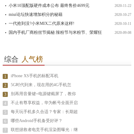
小米10顶配版硬件成本公布 最终售价4699元
2020-11-22
miui论坛快速增加积分的秘籍
2020-10-27
一代抢到没?小米MIX二代原来这样!
2020-10-11
国内手机厂商粉丝节揭秘:辣粉节与米粉节、荣耀狂
2020-09-08
综合
人气榜
iPhone XS手机的标配耳机
1
5G时代到来，现在用的4G手机怎
2
别再用音量键+电源键截屏了，教你
3
不止有尊享权益，华为帐号全面开启
4
每天玩手机多久合适？专家：长期超
5
哪些Android手机备受好评？
6
联想拯救者电竞手机渲染图曝光：继
7