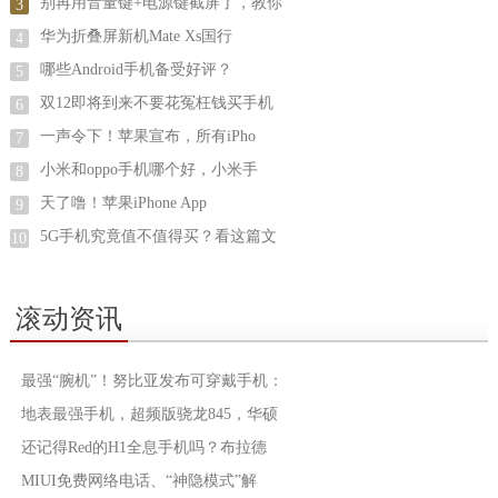
别再用音量键+电源键截屏了，教你
3
华为折叠屏新机Mate Xs国行
4
哪些Android手机备受好评？
5
双12即将到来不要花冤枉钱买手机
6
一声令下！苹果宣布，所有iPho
7
小米和oppo手机哪个好，小米手
8
天了噜！苹果iPhone App
9
5G手机究竟值不值得买？看这篇文
10
滚动资讯
最强“腕机”！努比亚发布可穿戴手机：
地表最强手机，超频版骁龙845，华硕
还记得Red的H1全息手机吗？布拉德
MIUI免费网络电话、“神隐模式”解