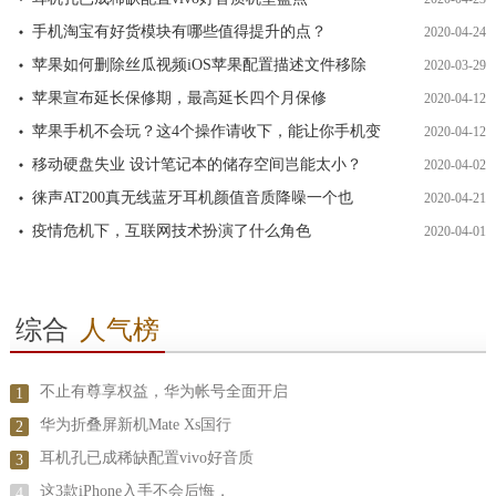
手机淘宝有好货模块有哪些值得提升的点？
2020-04-24
苹果如何删除丝瓜视频iOS苹果配置描述文件移除
2020-03-29
苹果宣布延长保修期，最高延长四个月保修
2020-04-12
苹果手机不会玩？这4个操作请收下，能让你手机变
2020-04-12
移动硬盘失业 设计笔记本的储存空间岂能太小？
2020-04-02
徕声AT200真无线蓝牙耳机颜值音质降噪一个也
2020-04-21
疫情危机下，互联网技术扮演了什么角色
2020-04-01
综合
人气榜
不止有尊享权益，华为帐号全面开启
1
华为折叠屏新机Mate Xs国行
2
耳机孔已成稀缺配置vivo好音质
3
这3款iPhone入手不会后悔，
4