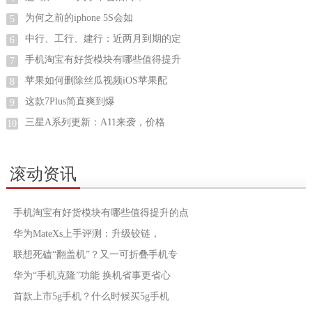
为何之前的iphone 5S会如
5
中行、工行、建行：近两月到期的定
6
手机淘宝有好货模块有哪些值得提升
7
苹果如何删除丝瓜视频iOS苹果配
8
这款7Plus简直爽到爆
9
三星A系列更新：A11来袭，价格
10
滚动资讯
手机淘宝有好货模块有哪些值得提升的点
华为MateXs上手评测：升级铰链，
联想死磕“翻盖机”？又一可折叠手机专
华为“手机克隆”功能 换机省事更省心
首款上市5g手机？什么时候买5g手机