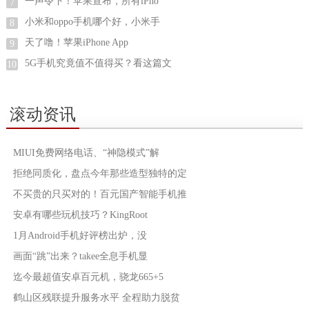
一声令下！苹果宣布，所有iPho
7
小米和oppo手机哪个好，小米手
8
天了噜！苹果iPhone App
9
5G手机究竟值不值得买？看这篇文
10
滚动资讯
MIUI免费网络电话、“神隐模式”解
拒绝同质化，盘点今年那些造型独特的定
不买贵的只买对的！百元国产智能手机推
安卓有哪些玩机技巧？KingRoot
1月Android手机好评榜出炉，没
画面“跳”出来？takee全息手机显
迄今最超值安卓百元机，骁龙665+5
鹤山区残联提升服务水平 全程助力脱贫