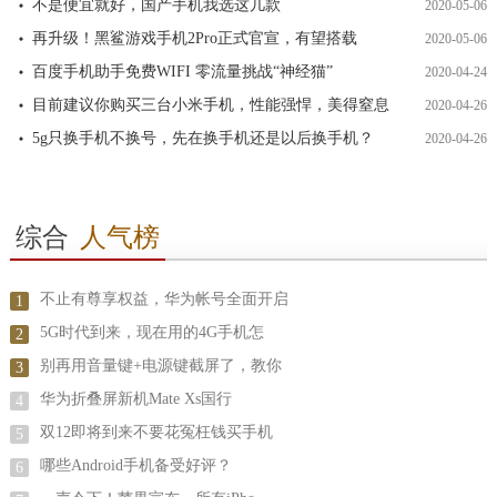
不是便宜就好，国产手机我选这几款
2020-05-06
再升级！黑鲨游戏手机2Pro正式官宣，有望搭载
2020-05-06
百度手机助手免费WIFI 零流量挑战“神经猫”
2020-04-24
目前建议你购买三台小米手机，性能强悍，美得窒息
2020-04-26
5g只换手机不换号，先在换手机还是以后换手机？
2020-04-26
综合
人气榜
不止有尊享权益，华为帐号全面开启
1
5G时代到来，现在用的4G手机怎
2
别再用音量键+电源键截屏了，教你
3
华为折叠屏新机Mate Xs国行
4
双12即将到来不要花冤枉钱买手机
5
哪些Android手机备受好评？
6