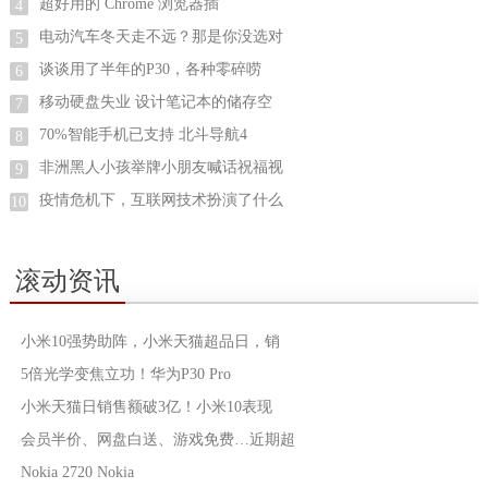
超好用的 Chrome 浏览器插
4
电动汽车冬天走不远？那是你没选对
5
谈谈用了半年的P30，各种零碎唠
6
移动硬盘失业 设计笔记本的储存空
7
70%智能手机已支持 北斗导航4
8
非洲黑人小孩举牌小朋友喊话祝福视
9
疫情危机下，互联网技术扮演了什么
10
滚动资讯
小米10强势助阵，小米天猫超品日，销
5倍光学变焦立功！华为P30 Pro
小米天猫日销售额破3亿！小米10表现
会员半价、网盘白送、游戏免费…近期超
Nokia 2720 Nokia