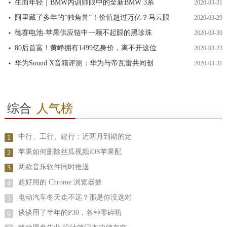
生而年轻｜BMW内训师眼中的全新BMW 3系
2020-03-31
阿里藏了多年的“独角兽”！价值超过万亿？马云眼
2020-03-29
德赛电池-苹果供应链中一颗不起眼的黑珍珠
2020-03-30
80后首富！黄峥拥有1499亿身价，离不开这位
2020-03-23
华为Sound X音箱评测：华为与帝瓦雷共同创
2020-03-31
综合
人气榜
中行、工行、建行：近两月到期的定
1
苹果如何删除丝瓜视频iOS苹果配
2
两款音乐软件同时推送
3
超好用的 Chrome 浏览器插
4
电动汽车冬天走不远？那是你没选对
5
谈谈用了半年的P30，各种零碎唠
6