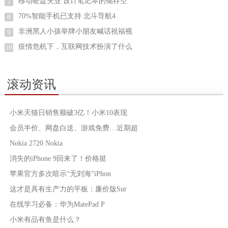
移动硬盘失业 设计笔记本的储存空
7
70%智能手机已支持 北斗导航4
8
非洲黑人小孩举牌小朋友喊话祝福视
9
疫情危机下，互联网技术扮演了什么
10
滚动资讯
小米天猫日销售额破3亿！小米10表现
会员半价、网盘白送、游戏免费…近期超
Nokia 2720 Nokia
消失的iPhone 9回来了！价格挺
苹果官方多次暗示“无刘海”iPhon
这才是具有生产力的平板：廉价版Sur
在线学习必备：华为MatePad P
小米有品有鱼是什么？