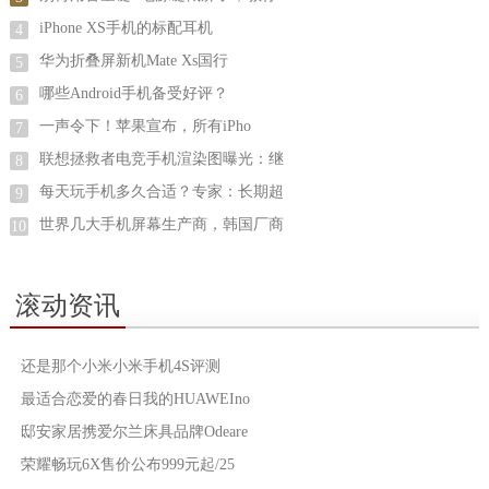
iPhone XS手机的标配耳机
4
华为折叠屏新机Mate Xs国行
5
哪些Android手机备受好评？
6
一声令下！苹果宣布，所有iPho
7
联想拯救者电竞手机渲染图曝光：继
8
每天玩手机多久合适？专家：长期超
9
世界几大手机屏幕生产商，韩国厂商
10
滚动资讯
还是那个小米小米手机4S评测
最适合恋爱的春日我的HUAWEIno
邸安家居携爱尔兰床具品牌Odeare
荣耀畅玩6X售价公布999元起/25