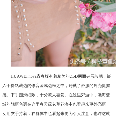
HUAWEI nova青春版有着精美的2.5D两面夹层玻璃，嵌
入于裸钻裁边的修容金属边框之中，铸就了舒服的外壳抓握
感。下手圆滑细致，十分惹人喜爱。在这里郊游中，魅海蓝
城的靓丽色调在这里春天薰衣草花海中也看起来更外亮丽，
女朋友手持着，在群体中也看起来更为引人注意，也许这就