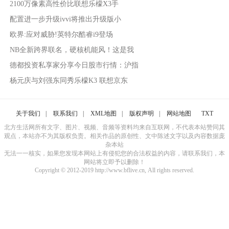
2100万像素高性价比联想乐檬X3手
配置进一步升级ivvi将推出升级版小
欧界:应对威胁!英特尔酷睿i9登场
NB全新跨界联名，硬核机能风！这是我
德都投资私享家分享今日股市行情：沪指
杨元庆与刘强东同秀乐檬K3 联想京东
关于我们
|
联系我们
|
XML地图
|
版权声明
|
网站地图
TXT
北方生活网所有文字、图片、视频、音频等资料均来自互联网，不代表本站赞同其
观点，本站亦不为其版权负责。相关作品的原创性、文中陈述文字以及内容数据庞
杂本站
无法一一核实，如果您发现本网站上有侵犯您的合法权益的内容，请联系我们，本
网站将立即予以删除！
Copyright © 2012-2019 http://www.bflive.cn, All rights reserved.