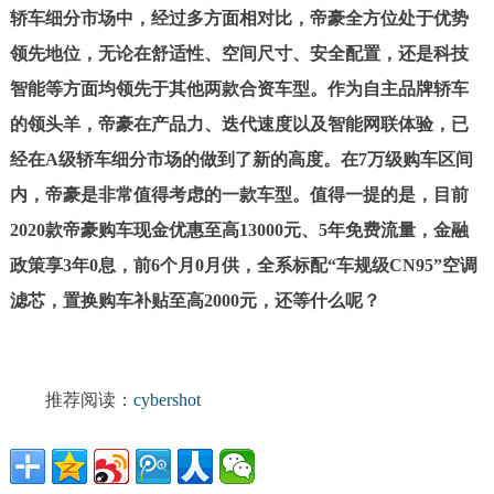
轿车细分市场中，经过多方面相对比，帝豪全方位处于优势
领先地位，无论在
舒适
性、
空间
尺寸
、安全配置
，
还是科技
智能等方面均领先于其他两款合资车型
。
作为自主品牌轿车
的领头羊
，
帝豪
在产品力、迭代速度以及智能网联体验，已
经在
A级轿车
细分市场
的
做到了新的
高度
。在
7万级购车区间
内，
帝豪
是
非常
值得考虑
的一款车型
。
值得
一提的
是，目前
2020
款帝豪购车现金优惠至高
13000
元
、
5
年免费流量
，金融
政策
享
3
年
0
息，前
6
个月
0
月供，全系标配“车规级C
N95
”空调
滤芯，置换购车补贴至高
2000
元，还等什么呢？
推荐阅读：
cybershot