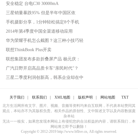
安全稳定 台电C30 30000mA
三星销量暴跌95% 但是半年中国区依
手机摄影分享，1分钟轻松搞定8个手机
2014年第4季度中国全渠道移动应用
华为荣耀手机怎么截图？这三种小技巧轻
联想ThinkBook Plus开卖
联想集团发布多款折叠屏产品 杨元庆：
广汽日野开启高品质卡车“亲民时代”？
三星二季度利润创新高，韩系企业却在中
关于我们
|
联系我们
|
XML地图
|
版权声明
|
网站地图
TXT
北方生活网所有文字、图片、视频、音频等资料均来自互联网，不代表本站赞同其
观点，本站亦不为其版权负责。相关作品的原创性、文中陈述文字以及内容数据庞
杂本站
无法一一核实，如果您发现本网站上有侵犯您的合法权益的内容，请联系我们，本
网站将立即予以删除！
Copyright © 2012-2019 http://www.bflive.cn, All rights reserved.