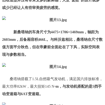
旧在造型并没有带来太多的新鲜感，大众“套娃”的设计或多
或少已经让人有些审美疲劳的感觉。
新桑塔纳的车身尺寸为4475
×
1706
×
1469mm，轴距为
2603mm，后备厢容积466L。与科沃兹相比，桑塔纳在尺寸数
值方面平分秋色，但在帝豪前全面处在了下风，实际空间表
现与参数相当。
桑塔纳搭载了1.5L自然吸气发动机，满足国六排放标准，
最大功率82kW，最大扭矩145 N
·
m，与发动机搭配的是5挡手
动变速箱与6AT变速箱。