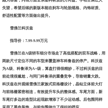
颇为吝啬，内饰方面全系塑料材质的方向盘、手动空调让人
失望，希望后续的新版本能在刹车与轮胎规格、内饰材质、
舒适性配置等方面做出提升。
雪佛兰科沃兹
指导价：7.99-
9
.
9
9万元
雪佛兰在A级轿车细分市场走了高低搭配的双车战略，用
两款尺寸定位不同的车型来覆盖神车科鲁兹的停产。科沃兹
为A级、科鲁泽为A+级，算盘打得很精妙，不过科沃兹的目
前处境很尴尬，与同门科鲁泽的重叠竞争，导致销量大跌。
科沃兹在外观续雪佛兰家族式双格栅设计，晶钻立体前大灯
与前格栅紧密相连，有效提升车头的整体感。车尾方面，新
车尾灯多边的造型比起现款增添了不少运动感。后包围同样
采用了黑色装饰，与前包围做出了很好的呼应。