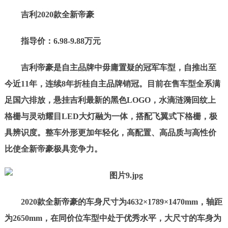
吉利
2
020
款
全新帝豪
指导价：6.98-9.88万元
吉利帝豪是自主品牌中毋庸置疑的冠军车型，自推出至
今近11年，连续8年折桂自主品牌销冠。目前在售车型全系满
足国六排放，悬挂吉利最新的黑色LOGO，水滴涟漪回纹上
格栅与灵动耀目LED大灯融为一体，搭配飞翼式下格栅，极
具辨识度。整车外形更加年轻化，高配置、高品质与高性价
比使全新帝豪极具竞争力。
2020款全新帝豪的车身尺寸为4632
×
1789
×
1470mm，轴距
为2650mm，在同价位车型中处于优秀水平，大尺寸的车身为