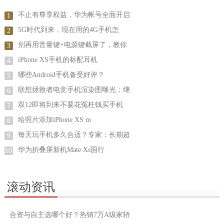
不止有尊享权益，华为帐号全面开启
1
5G时代到来，现在用的4G手机怎
2
别再用音量键+电源键截屏了，教你
3
iPhone XS手机的标配耳机
4
哪些Android手机备受好评？
5
联想拯救者电竞手机渲染图曝光：继
6
双12即将到来不要花冤枉钱买手机
7
给照片添加iPhone XS m
8
每天玩手机多久合适？专家：长期超
9
华为折叠屏新机Mate Xs国行
10
滚动资讯
合资与自主选哪个好？热销7万A级家轿