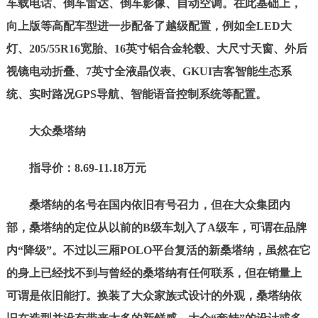
车载电话、倒车雷达、倒车影像、自动空调。在此基础上，
向上版等高配车型进一步配备了越级配置，例如全LED大
灯、205/55R16宽胎、16英寸铝合金轮毂、大尺寸天窗、外后
视镜电动折叠、7英寸全液晶仪表、GKUI吉客智能生态系
统、实时路况GPS导航、智能语音控制系统等配置。
大众桑塔纳
指导价：8.69-11.
18
万元
桑塔纳的名号在国内依旧有号召力，但在大众集团内
部，桑塔纳的定位从以前的B级车划入了A级车，可谓在品牌
内“降级”。不过以三厢POLO平台复活的新桑塔纳，虽然在它
的身上已经找不到与曾经的桑塔纳有任何联系，但在销量上
可谓是依旧能打。换装了大众家族式设计的外观，桑塔纳依