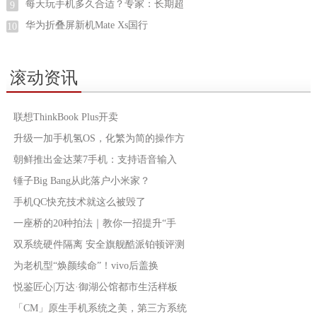
每天玩手机多久合适？专家：长期超
9
华为折叠屏新机Mate Xs国行
10
滚动资讯
联想ThinkBook Plus开卖
升级一加手机氢OS，化繁为简的操作方
朝鲜推出金达莱7手机：支持语音输入
锤子Big Bang从此落户小米家？
手机QC快充技术就这么被毁了
一座桥的20种拍法｜教你一招提升“手
双系统硬件隔离 安全旗舰酷派铂顿评测
为老机型“焕颜续命”！vivo后盖换
悦鉴匠心|万达·御湖公馆都市生活样板
「CM」原生手机系统之美，第三方系统