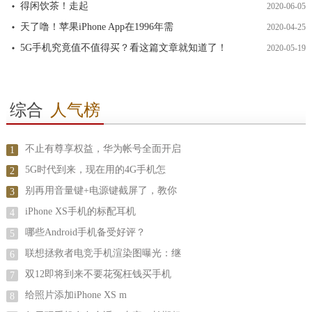
得闲饮茶！走起
2020-06-05
天了噜！苹果iPhone App在1996年需
2020-04-25
5G手机究竟值不值得买？看这篇文章就知道了！
2020-05-19
综合
人气榜
不止有尊享权益，华为帐号全面开启
1
5G时代到来，现在用的4G手机怎
2
别再用音量键+电源键截屏了，教你
3
iPhone XS手机的标配耳机
4
哪些Android手机备受好评？
5
联想拯救者电竞手机渲染图曝光：继
6
双12即将到来不要花冤枉钱买手机
7
给照片添加iPhone XS m
8