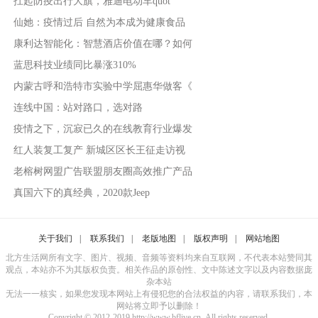
扛起防疫出行大旗，雅迪电动车quot
仙她：疫情过后 自然为本成为健康食品
康利达智能化：智慧酒店价值在哪？如何
蓝思科技业绩同比暴涨310%
内蒙古呼和浩特市实验中学屈惠华做客《
连线中国：站对路口，选对路
疫情之下，沉寂已久的在线教育行业爆发
红人装复工复产 新城区区长王征走访视
老榕树网盟广告联盟朋友圈高效推广产品
真国六下的真经典，2020款Jeep
关于我们
|
联系我们
|
老版地图
|
版权声明
|
网站地图
北方生活网所有文字、图片、视频、音频等资料均来自互联网，不代表本站赞同其
观点，本站亦不为其版权负责。相关作品的原创性、文中陈述文字以及内容数据庞
杂本站
无法一一核实，如果您发现本网站上有侵犯您的合法权益的内容，请联系我们，本
网站将立即予以删除！
Copyright © 2012-2019 http://www.bflive.cn, All rights reserved.