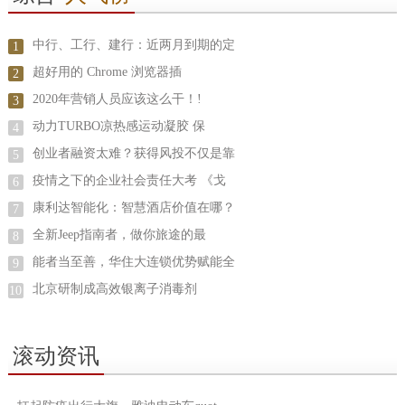
中行、工行、建行：近两月到期的定
1
超好用的 Chrome 浏览器插
2
2020年营销人员应该这么干！!
3
动力TURBO凉热感运动凝胶 保
4
创业者融资太难？获得风投不仅是靠
5
疫情之下的企业社会责任大考 《戈
6
康利达智能化：智慧酒店价值在哪？
7
全新Jeep指南者，做你旅途的最
8
能者当至善，华住大连锁优势赋能全
9
北京研制成高效银离子消毒剂
10
滚动资讯