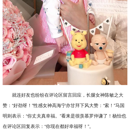
就连好友也纷纷在评论区留言回应，长腿女神陈敏之大
赞：“好劲呀！”性感女神高海宁亦甘拜下风大赞：“索！”马国
明则表示：“你丈夫真幸福。”看来是很羡慕罗仲谦了！杨怡也
在评论区回复表示：“你现在都好幸福呀！”。