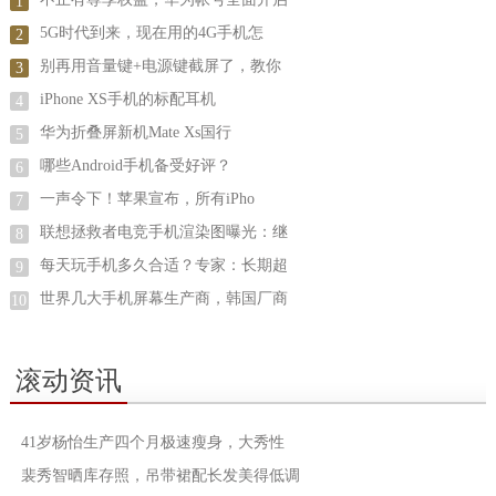
1
5G时代到来，现在用的4G手机怎
2
别再用音量键+电源键截屏了，教你
3
iPhone XS手机的标配耳机
4
华为折叠屏新机Mate Xs国行
5
哪些Android手机备受好评？
6
一声令下！苹果宣布，所有iPho
7
联想拯救者电竞手机渲染图曝光：继
8
每天玩手机多久合适？专家：长期超
9
世界几大手机屏幕生产商，韩国厂商
10
滚动资讯
41岁杨怡生产四个月极速瘦身，大秀性
裴秀智晒库存照，吊带裙配长发美得低调