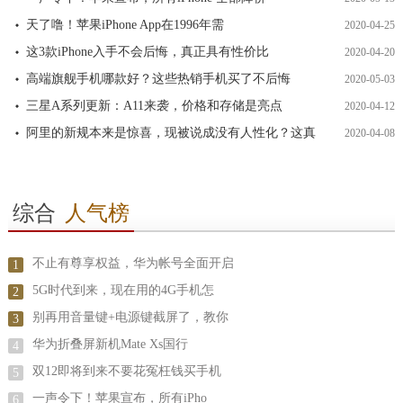
天了噜！苹果iPhone App在1996年需
2020-04-25
这3款iPhone入手不会后悔，真正具有性价比
2020-04-20
高端旗舰手机哪款好？这些热销手机买了不后悔
2020-05-03
三星A系列更新：A11来袭，价格和存储是亮点
2020-04-12
阿里的新规本来是惊喜，现被说成没有人性化？这真
2020-04-08
综合
人气榜
不止有尊享权益，华为帐号全面开启
1
5G时代到来，现在用的4G手机怎
2
别再用音量键+电源键截屏了，教你
3
华为折叠屏新机Mate Xs国行
4
双12即将到来不要花冤枉钱买手机
5
一声令下！苹果宣布，所有iPho
6