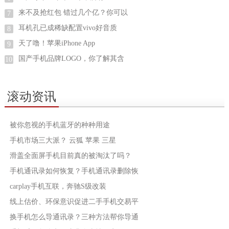
来不及抢红包 错过几个亿？你可以
7
耳机孔已成稀缺配置vivo好音质
8
天了噜！苹果iPhone App
9
国产手机品牌LOGO，你了解其含
10
滚动资讯
被你忽视的手机蓝牙的种种用途
手机市场三大派？ 云狐 苹果 三星
滑盖全面屏手机目前真的被淘汰了吗？
手机通讯录如何恢复？手机通讯录删除恢
carplay手机互联，奔驰S级改装
线上估价、环保意识促进二手手机交易平
换手机怎么导通讯录？三种方法帮你导通