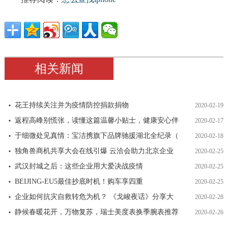
相关新闻
花王持续关注并为疫情防控捐款捐物
2020-02-19
返程高峰别慌张，读懂这篇温馨小贴士，健康安心伴
2020-02-17
于细微处见真情：宝洁携旗下品牌驰援湖北全纪录（
2020-02-18
独角兽商机共享大会在线引爆 云洽会助力北京企业
2020-02-25
武汉封城之后：这些企业用大爱决战疫情
2020-02-25
BEIJING-EU5最佳抄底时机！购车享四重
2020-02-25
企业如何抗灾自救转危为机？ 《戈峻夜话》分享大
2020-02-28
静候春暖花开，万物复苏，瑞士美度表换季腕表推荐
2020-02-26