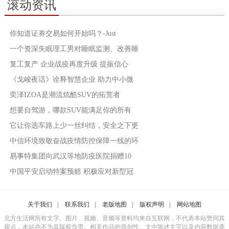
滚动资讯
你知道证券交易如何开始吗？-Just
一个资深失眠理工男对睡眠监测、改善睡
复工复产 企业战疫再度升级 提振信心
《戈峻夜话》诠释智慧企业 助力中小微
奕泽IZOA是潮流炫酷SUV的拓荒者
想要自驾游，哪款SUV能满足你的所有
它让你选车路上少一丝纠结，安全之下更
中信环境致敬奋战疫情防控保障一线的环
易事特集团向武汉等地防疫医院捐赠10
中国平安启动特案预赔 积极应对新型冠
关于我们
|
联系我们
|
老版地图
|
版权声明
|
网站地图
北方生活网所有文字、图片、视频、音频等资料均来自互联网，不代表本站赞同其
观点，本站亦不为其版权负责。相关作品的原创性、文中陈述文字以及内容数据庞