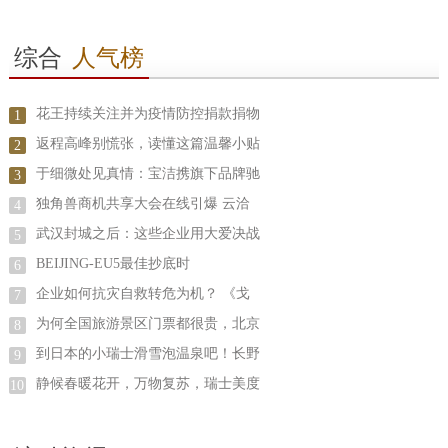
综合
人气榜
花王持续关注并为疫情防控捐款捐物
1
返程高峰别慌张，读懂这篇温馨小贴
2
于细微处见真情：宝洁携旗下品牌驰
3
独角兽商机共享大会在线引爆 云洽
4
武汉封城之后：这些企业用大爱决战
5
BEIJING-EU5最佳抄底时
6
企业如何抗灾自救转危为机？ 《戈
7
为何全国旅游景区门票都很贵，北京
8
到日本的小瑞士滑雪泡温泉吧！长野
9
静候春暖花开，万物复苏，瑞士美度
10