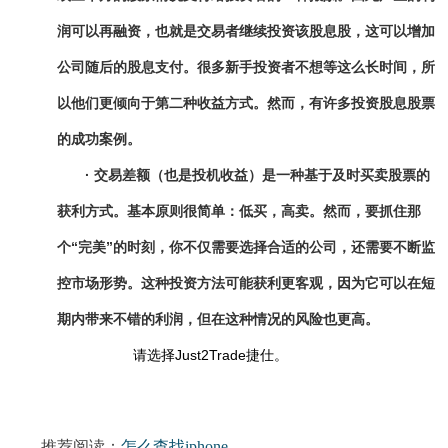
润可以再融资
，也就是
交易者继续投资
该
股息股，这
可以
增加
公司随后
的股息支付
。很多新手投资者不想等这么长时间，所
以他们更
倾向于
第二种收益方式。然而，有许多投资股息股票
的
成功案例。
·
交易
差额（也是投机收益）是
一种
基于及时买卖股票
的
获利方式
。基本原则很简单：
低
买，高卖。然而，要抓住那
个
“
完美
”
的时刻，你不仅需要选择合适的公司，还需要不断监
控市场形势。这种投资方法可能
获利更客观
，因为它可以在短
期内带来
不错
的利润，但在这种情况
的
风险也更高。
请选择Just2Trade捷仕。
推荐阅读：
怎么查找iphone