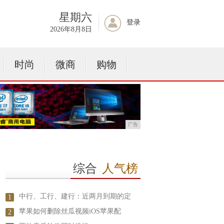
星期六
登录
2026年8月8日
时尚
微商
购物
广告
综合
人气榜
中行、工行、建行：近两月到期的定
1
苹果如何删除丝瓜视频iOS苹果配
2