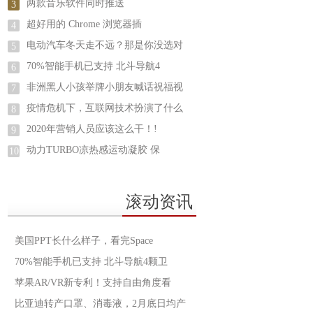
两款音乐软件同时推送
3
超好用的 Chrome 浏览器插
4
电动汽车冬天走不远？那是你没选对
5
70%智能手机已支持 北斗导航4
6
非洲黑人小孩举牌小朋友喊话祝福视
7
疫情危机下，互联网技术扮演了什么
8
2020年营销人员应该这么干！!
9
动力TURBO凉热感运动凝胶 保
10
滚动资讯
美国PPT长什么样子，看完Space
70%智能手机已支持 北斗导航4颗卫
苹果AR/VR新专利！支持自由角度看
比亚迪转产口罩、消毒液，2月底日均产