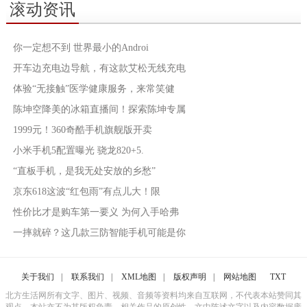
滚动资讯
你一定想不到 世界最小的Androi
开车边充电边导航，有这款艾松无线充电
体验“无接触”医学健康服务，来常笑健
陈坤空降美的冰箱直播间！探索陈坤专属
1999元！360奇酷手机旗舰版开卖
小米手机5配置曝光 骁龙820+5.
“直板手机，是我无处安放的乡愁”
京东618这波“红包雨”有点儿大！限
性价比才是购车第一要义 为何入手哈弗
一摔就碎？这几款三防智能手机可能是你
关于我们
|
联系我们
|
XML地图
|
版权声明
|
网站地图
TXT
北方生活网所有文字、图片、视频、音频等资料均来自互联网，不代表本站赞同其