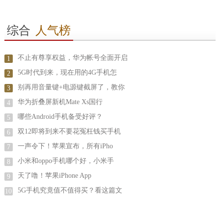
综合
人气榜
不止有尊享权益，华为帐号全面开启
1
5G时代到来，现在用的4G手机怎
2
别再用音量键+电源键截屏了，教你
3
华为折叠屏新机Mate Xs国行
4
哪些Android手机备受好评？
5
双12即将到来不要花冤枉钱买手机
6
一声令下！苹果宣布，所有iPho
7
小米和oppo手机哪个好，小米手
8
天了噜！苹果iPhone App
9
5G手机究竟值不值得买？看这篇文
10